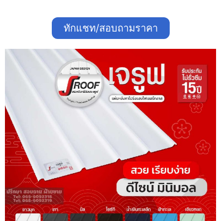
ทักแชท/สอบถามราคา