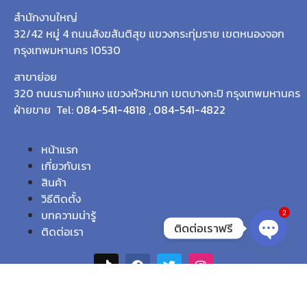
สำนักงานใหญ่
32/42 หมู่ 4 ถนนสังฆสันติสุข แขวงกระทุ่มราย เขตหนองจอก
กรุงเทพมหานคร 10530
สาขาย่อย
320 ถนนรามคำแหง แขวงหัวหมาก เขตบางกะปิ กรุงเทพมหานคร
ฝ่ายขาย Tel:
084-541-4818
,
084-541-4822
หน้าแรก
เกี่ยวกับเรา
สินค้า
วิธีติดตั้ง
บทความน่ารู้
2
ติดต่อเราฟรี
ติดต่อเรา
Open c
© 2026 บริษัท เอสพีเอส เทรดดิ้ง (ประเทศไทย) จำกัด