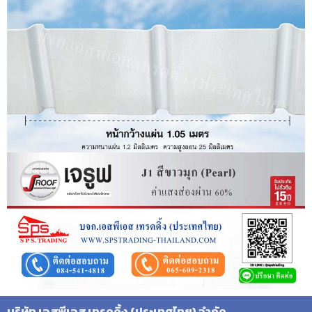
บริษัท เอสพีเอส เทรดดิ้ง (ประเทศไทย) จำกัด