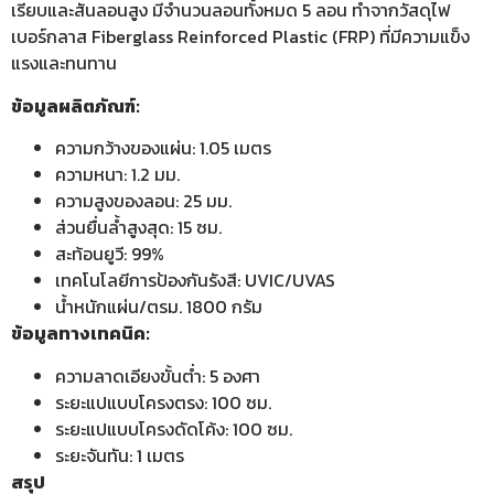
เรียบและสันลอนสูง มีจำนวนลอนทั้งหมด 5 ลอน ทำจากวัสดุไฟ
เบอร์กลาส Fiberglass Reinforced Plastic (FRP) ที่มีความแข็ง
แรงและทนทาน
ข้อมูลผลิตภัณฑ์:
ความกว้างของแผ่น: 1.05 เมตร
ความหนา: 1.2 มม.
ความสูงของลอน: 25 มม.
ส่วนยื่นล้ำสูงสุด: 15 ซม.
สะท้อนยูวี: 99%
เทคโนโลยีการป้องกันรังสี: UVIC/UVAS
น้ำหนักแผ่น/ตรม. 1800 กรัม
ข้อมูลทางเทคนิค:
ความลาดเอียงขั้นต่ำ: 5 องศา
ระยะแปแบบโครงตรง: 100 ซม.
ระยะแปแบบโครงดัดโค้ง: 100 ซม.
ระยะจันทัน: 1 เมตร
สรุป