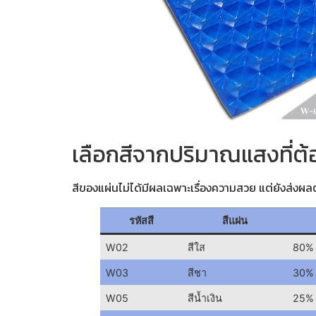
เลือกสีจากปริมาณแสงที่ต
สีของแผ่นไม่ได้มีผลเฉพาะเรื่องความสวย แต่ยังส่งผลต
รหัสสี
สีแผ่น
W02
สีใส
80%
W03
สีชา
30%
W05
สีน้ำเงิน
25%