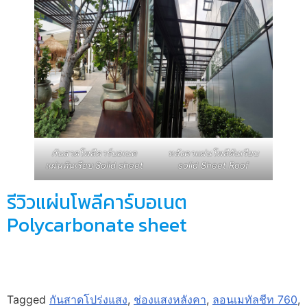
กันสาดโพลีคาร์บอเนต
หลังคาแผ่นโพลีตันเรียบ
แผ่นตันเรียบ Solid sheet
solid Sheet Roof
รีวิวแผ่นโพลีคาร์บอเนต
Polycarbonate sheet
Tagged
กันสาดโปร่งแสง
,
ช่องแสงหลังคา
,
ลอนเมทัลชีท 760
,