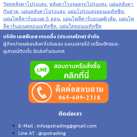
วัสดุหลังคาโปร่งแสง
,
หลังคาโรงจอดรถโปร่งแสง
,
แผ่นหลังคา
กันสาด
,
แผ่นหลังคาโปร่งแสง
,
แผ่นโปร่งแสงลอนเมทัลชีท
,
แผ่นโพลีคาร์บอเนต 5 ลอน
,
แผ่นโพลีคาร์บอเนตผิวส้ม
,
แผ่นโพ
ลีคาร์บอเนตลอนเมทัลชีท
,
แผ่นใสลอนเมทัลชีท
บริษัท เอสพีเอส เทรดดิ้ง (ประเทศไทย) จำกัด
ผู้จำหน่ายแผ่นหลังคาโปร่งแสง ระแนงลายไม้ เครื่องจักรและ
อุปกรณ์ติดตั้ง จัดส่งทั่วประเทศ
ติดต่อเรา
E-Mail : infospstrading@gmail.com
Line AT : @spstrading