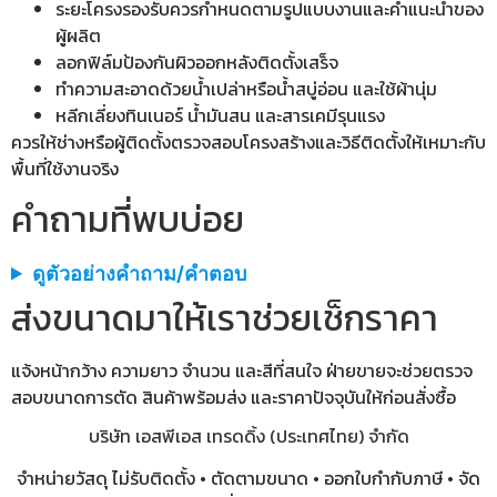
ระยะโครงรองรับควรกำหนดตามรูปแบบงานและคำแนะนำของ
ผู้ผลิต
ลอกฟิล์มป้องกันผิวออกหลังติดตั้งเสร็จ
ทำความสะอาดด้วยน้ำเปล่าหรือน้ำสบู่อ่อน และใช้ผ้านุ่ม
หลีกเลี่ยงทินเนอร์ น้ำมันสน และสารเคมีรุนแรง
ควรให้ช่างหรือผู้ติดตั้งตรวจสอบโครงสร้างและวิธีติดตั้งให้เหมาะกับ
พื้นที่ใช้งานจริง
คำถามที่พบบ่อย
ดูตัวอย่างคำถาม/คำตอบ
ส่งขนาดมาให้เราช่วยเช็กราคา
แจ้งหน้ากว้าง ความยาว จำนวน และสีที่สนใจ ฝ่ายขายจะช่วยตรวจ
สอบขนาดการตัด สินค้าพร้อมส่ง และราคาปัจจุบันให้ก่อนสั่งซื้อ
บริษัท เอสพีเอส เทรดดิ้ง (ประเทศไทย) จำกัด
จำหน่ายวัสดุ ไม่รับติดตั้ง • ตัดตามขนาด • ออกใบกำกับภาษี • จัด