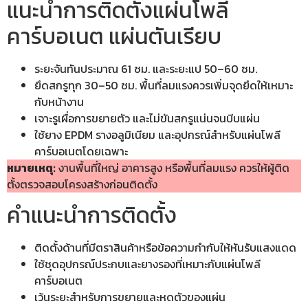
แนะนำการติดตั้งแผ่นโพลี
คาร์บอเนต แผ่นตันเรียบ
ระยะจันทันประมาณ 61 ซม. และระยะแป 50–60 ซม.
ยึดสกรูทุก 30–50 ซม. พื้นที่ลมแรงควรเพิ่มจุดยึดให้เหมาะ
กับหน้างาน
เจาะรูเผื่อการขยายตัว และไม่ขันสกรูแน่นจนบีบแผ่น
ใช้ยาง EPDM รางอลูมิเนียม และอุปกรณ์สำหรับแผ่นโพลี
คาร์บอเนตโดยเฉพาะ
หมายเหตุ:
งานพื้นที่ใหญ่ อาคารสูง หรือพื้นที่ลมแรง ควรให้ผู้ติด
ตั้งตรวจสอบโครงสร้างก่อนติดตั้ง
คำแนะนำการติดตั้ง
ติดตั้งด้านที่มีตราสินค้าหรือข้อความกำกับให้หันรับแสงแดด
ใช้ชุดอุปกรณ์ประกบและยางรองที่เหมาะกับแผ่นโพลี
คาร์บอเนต
เว้นระยะสำหรับการขยายและหดตัวของแผ่น