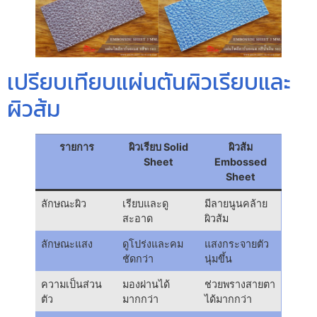
เปรียบเทียบแผ่นตันผิวเรียบและ
ผิวส้ม
รายการ
ผิวเรียบ Solid
ผิวส้ม
Sheet
Embossed
Sheet
ลักษณะผิว
เรียบและดู
มีลายนูนคล้าย
สะอาด
ผิวส้ม
ลักษณะแสง
ดูโปร่งและคม
แสงกระจายตัว
ชัดกว่า
นุ่มขึ้น
ความเป็นส่วน
มองผ่านได้
ช่วยพรางสายตา
ตัว
มากกว่า
ได้มากกว่า