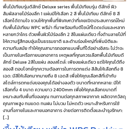
พื้นไม้เทียมรุ่นดีลักซ์ Deluxe series พื้นไม้เทียมรุ่น ดีลักซ์ ผิว
สัมผัสลายไม้ร่องลึก 1 แผ่นมีให้เลือก 2 สี พื้นไม้เทียม ดีลักซ์ 8 สี
เลือกได้ตามใจ ชวนให้ทุกพื้นที่พิเศษกว่าที่เคยเปิดประสบการณ์ใหม่
กับพื้นไม้เทียม WPC พรีม่า ที่มาพร้อมกับดีไซน์ที่โดดเด่นและหลาก
หลายกว่าใคร ด้วยพื้นผิวไม้ร่องลึก 2 สีในแผ่นเดียว ทั้งด้านลายไม้ที่
ให้ความรู้สึกอบอุ่นเป็นธรรมชาติ และด้านร่องใหญ่ที่เพิ่มมิติและ
ความทันสมัย ทำให้คุณสามารถออกแบบพื้นที่ได้อย่างอิสระ ไม่ว่าจะ
เป็นภายในหรือภายนอกอาคาร เหตุผลที่คุณควรเลือกพื้นไม้เทียมดี
ลักซ์ Deluxe 2สีในแผ่น สองสไตล์: เพียงแผ่นเดียว แต่ให้คุณได้ถึง
สองสี ตอบโจทย์ทุกความต้องการในการตกแต่ง สีสันให้เลือกถึง 8
เฉด: มีสีให้เลือกมากมายถึง 8 เฉดสี เพื่อให้คุณเลือกสีที่เข้ากับ
สไตล์การตกแต่งของคุณได้อย่างลงตัว ขนาดที่หลากหลาย: มีให้
เลือกทั้ง 4 ขนาด ความยาว 2400mm เพื่อให้คุณเลือกขนาดที่
เหมาะสมกับพื้นที่ของคุณ ทนทานต่อทุกสภาพอากาศ: ผลิตจากวัสดุ
คุณภาพสูง ทนแดด ทนฝน ไม่บวม ไม่หดตัว เหมาะสำหรับการใช้
งานทั้งภายในและภายนอกอาคาร ง่ายต่อการติดตั้งและบำรุงรักษา:
[…]